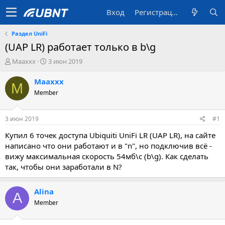
Вход
Регистрация
Раздел UniFi
(UAP LR) работает только в b\g
А
Д
Maaxxx
3 июн 2019
в
а
т
т
Maaxxx
M
о
а
Member
р
с
т
о
е
з
3 июн 2019
#1
м
д
ы
а
Купил 6 точек доступа Ubiquiti UniFi LR (UAP LR), на сайте
н
написано что они работают и в "n", но подключив всё -
и
вижу максимальная скорость 54мб\с (b\g). Как сделать
я
так, чтобы они заработали в N?
Alina
A
Member