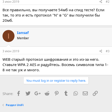
3 июн 2019
#2
Все правильно, вы получаете 54мб на спид тесте? Если
так, то это и есть протокол "N" в "G" вы получили бы
20мб.
Iansaf
I
Member
3 июн 2019
#3
WEB старый протокол шифрования и это из-за него.
Ставьте WPA 2 AES и радуйтесь. Восемь символов типа 1-
8 не так уж и много.
You must log in or register to reply here.
Facebook
Twitter
Google+
Reddit
Pinterest
Tumblr
WhatsApp
E-mail
Ссылка
Share:
Раздел UniFi