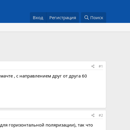
Вход
Регистрация
Поиск
#1
 мачте , с направлением друг от друга 60
#2
 для горизонтальной поляризации), так что