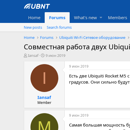
Home
Forums
What's new
Members
New posts
Search forums
Home
Forums
Ubiquiti Wi-Fi Сетевое оборудование
Совместная работа двух Ubiqui
А
Д
Iansaf
9 июн 2019
в
а
т
т
9 июн 2019
о
а
I
Есть две Ubiquiti Rocket M5
р
с
т
о
градусов. Они сильно будут
е
з
м
д
Iansaf
ы
а
н
Member
и
я
9 июн 2019
M
Самая большая мощность буд