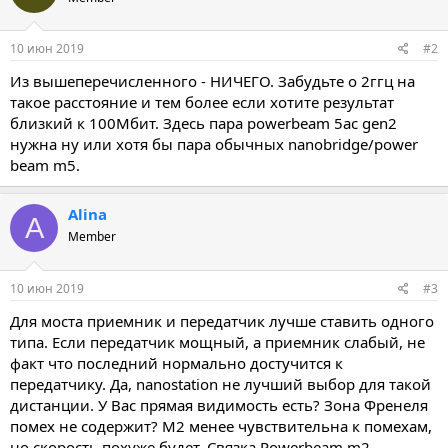
10 июн 2019
#2
Из вышеперечисленного - НИЧЕГО. Забудьте о 2ггц на
такое расстояние и тем более если хотите результат
близкий к 100Мбит. Здесь пара powerbeam 5ac gen2
нужна ну или хотя бы пара обычных nanobridge/power
beam m5.
Alina
A
Member
10 июн 2019
#3
Для моста приемник и передатчик лучше ставить одного
типа. Если передатчик мощный, а приемник слабый, не
факт что последний нормально достучится к
передатчику. Да, nanostation не лучший выбор для такой
дистанции. У Вас прямая видимость есть? Зона Френеля
помех не содержит? M2 менее чувствительна к помехам,
но скорость похуже будет. Связка Powerbeam m2 -