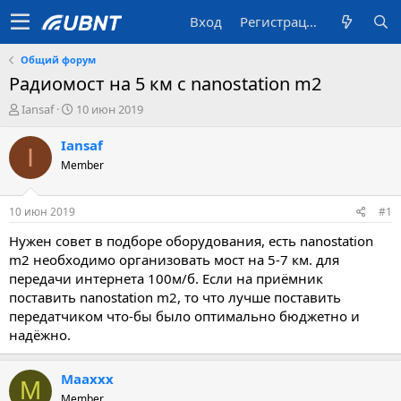
Вход
Регистрация
Общий форум
Радиомост на 5 км с nanostation m2
А
Д
Iansaf
10 июн 2019
в
а
т
т
Iansaf
I
о
а
Member
р
с
т
о
е
з
10 июн 2019
#1
м
д
ы
а
Нужен совет в подборе оборудования, есть nanostation
н
m2 необходимо организовать мост на 5-7 км. для
и
передачи интернета 100м/б. Если на приёмник
я
поставить nanostation m2, то что лучше поставить
передатчиком что-бы было оптимально бюджетно и
надёжно.
Maaxxx
M
Member