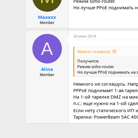
Режим soho-router.
Но лучше РРоЕ поднимать на 
Maaxxx
Member
30 июн 2019
A
Maaxxx сказал(а):
Получится.
Режим soho-router.
Alina
Но лучше РРоЕ поднимать на зи
Member
Немного не соглашусь. Напр
PPPoE поднимает 1-ая тарелк
На 1-ой тарелке DMZ на мик
п.с.: еще нужно на 1-ой сде
Если нету статического ИП 
Тарелки: PowerBeam 5AC 400 