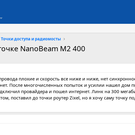
Точки доступа и радиомосты
 точке NanoBeam M2 400
 провода плохие и скорость все ниже и ниже, нет синхрон
нет. После многочисленных попыток и усилии нашел дом пя
одключил провайдера и пошел интернет. Линк на 300 мегаби
м, поставил до точки роутер Zixel, но я хочу саму точку по