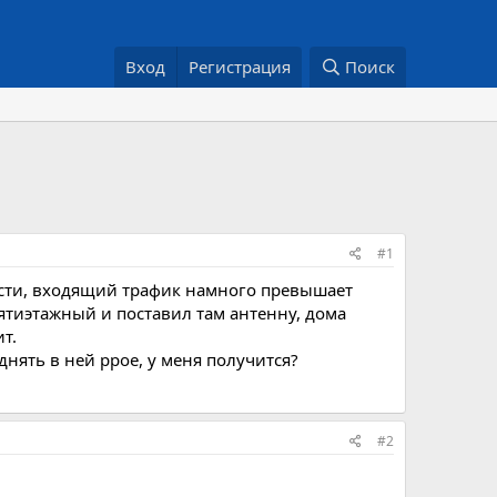
Вход
Регистрация
Поиск
#1
ности, входящий трафик намного превышает
тиэтажный и поставил там антенну, дома
т.
днять в ней ppoe, у меня получится?
#2