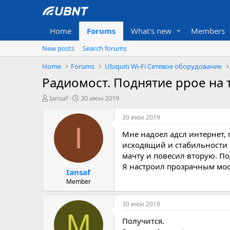
Home
Forums
What's new
Members
New posts
Search forums
Home
Forums
Ubiquiti Wi-Fi Сетевое оборудование
Радиомост. Поднятие ppoe на
А
Д
Iansaf
30 июн 2019
в
а
т
т
30 июн 2019
о
а
I
Мне надоел адсл интернет,
р
с
т
о
исходящий и стабильности 
е
з
мачту и повесил вторую. П
м
д
Я настроил прозрачным мосто
Iansaf
ы
а
н
Member
и
я
30 июн 2019
M
Получится.