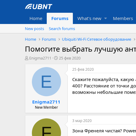
Home
Forums
What's new
Members
New posts
Search forums
Home
Forums
Ubiquiti Wi-Fi Сетевое оборудование
Помогите выбрать лучшую ант
А
Д
Enigma2711
25 фев 2020
в
а
т
т
25 фев 2020
о
а
E
Скажите пожалуйста, какую 
р
с
т
о
400? Расстояние от точки д
е
з
возможны небольшие помехи
м
д
Enigma2711
ы
а
н
New Member
и
я
3 мар 2020
F
Зона Френеля чистая? Power