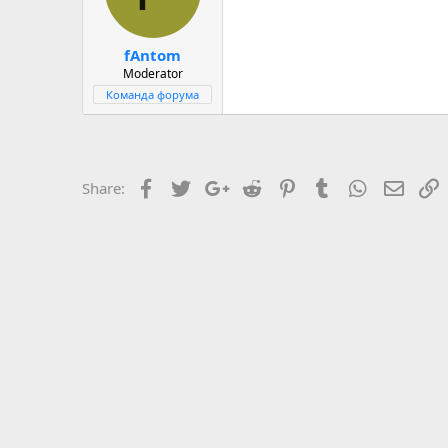
fAntom
Moderator
Команда форума
Facebook
Twitter
Google+
Reddit
Pinterest
Tumblr
WhatsApp
E-mail
С
Share: