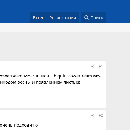
Вход
Регистрация
Поиск
#1
i PowerBeam M5-300 или Ubiquiti PowerBeam M5-
 приходом весны и появлением листьев
#2
е очень подходитю