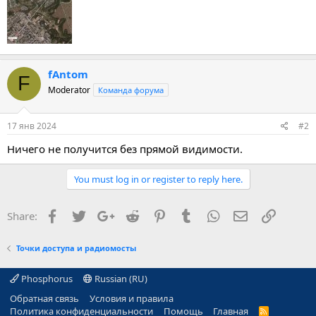
fAntom
F
Moderator
Команда форума
17 янв 2024
#2
Ничего не получится без прямой видимости.
You must log in or register to reply here.
Facebook
Twitter
Google+
Reddit
Pinterest
Tumblr
WhatsApp
E-mail
Ссылка
Share:
Точки доступа и радиомосты
Phosphorus
Russian (RU)
Обратная связь
Условия и правила
Политика конфиденциальности
Помощь
Главная
R