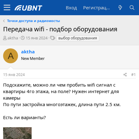
Вход
Регистрация
Точки доступа и радиомосты
Передача wifi - подбор оборудования
А
Д
T
aktha
15 янв 2024
выбор оборудования
в
а
a
т
т
g
aktha
A
о
а
s
New Member
р
с
т
о
е
з
15 янв 2024
#1
м
д
ы
а
Подскажите, можно ли чем пробить wifi сигнал с
н
квартиры 4го этажа, на поле? Нужен интернет для
и
камеры
я
По пути застройка многоэтажек, длина пути 2.5 км.
Есть ли варианты?