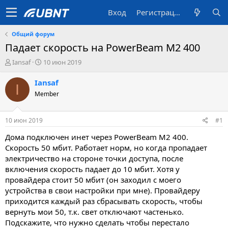
Вход
Регистрация
Общий форум
Падает скорость на PowerBeam M2 400
А
Д
Iansaf
10 июн 2019
в
а
т
т
Iansaf
I
о
а
Member
р
с
т
о
е
з
10 июн 2019
#1
м
д
ы
а
Дома подключен инет через PowerBeam M2 400.
н
Скорость 50 мбит. Работает норм, но когда пропадает
и
электричество на стороне точки доступа, после
я
включения скорость падает до 10 мбит. Хотя у
провайдера стоит 50 мбит (он заходил с моего
устройства в свои настройки при мне). Провайдеру
приходится каждый раз сбрасывать скорость, чтобы
вернуть мои 50, т.к. свет отключают частенько.
Подскажите, что нужно сделать чтобы перестало