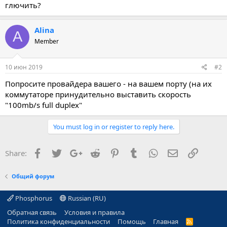
глючить?
Alina
A
Member
10 июн 2019
#2
Попросите провайдера вашего - на вашем порту (на их
коммутаторе принудительно выставить скорость
"100mb/s full duplex"
You must log in or register to reply here.
Facebook
Twitter
Google+
Reddit
Pinterest
Tumblr
WhatsApp
E-mail
Ссылка
Share:
Общий форум
Phosphorus
Russian (RU)
Обратная связь
Условия и правила
Политика конфиденциальности
Помощь
Главная
R