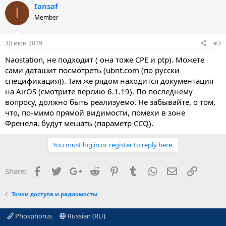
Iansaf
I
Member
30 июн 2019
#3
Naostation, не подходит ( она тоже CPE и ptp). Можете
сами даташит посмотреть (ubnt.com (по русски
спецификация)). Там же рядом находится документация
на AirOS (смотрите версию 6.1.19). По последнему
вопросу, должно быть реализуемо. Не забывайте, о том,
что, по-мимо прямой видимости, помехи в зоне
Френеля, будут мешать (параметр CCQ).
You must log in or register to reply here.
Facebook
Twitter
Google+
Reddit
Pinterest
Tumblr
WhatsApp
E-mail
Ссылка
Share:
Точки доступа и радиомосты
Phosphorus
Russian (RU)