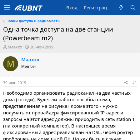
Вход
Регистрация
Точки доступа и радиомосты
Одна точка доступа на две станции
(Powerbeam m2)
А
Д
Maaxxx
30 июн 2019
в
а
т
т
Maaxxx
M
о
а
Member
р
с
т
о
е
з
30 июн 2019
#1
м
д
ы
а
Необходимо организовать радиоканал на два частных
н
дома (соседи). Будет ли работоспособна схема,
и
представленная на рисунке? Кроме этого - нужно
я
получать от провайдера фиксированный IP-адрес и
запросы на этот адрес должны приходить в сеть station 1
(на конкретный компьютер). В настоящее время
фиксированный адрес реализован на DSL, через роутер
проброшен на домашний ПК. Но как быть в случае