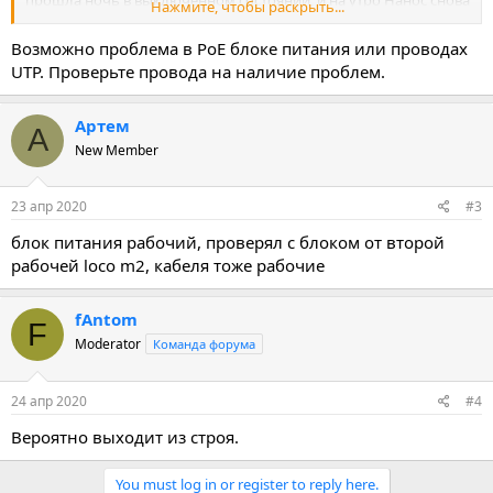
прошла ночь в выключенном состоянии, и на утро Нанос снова
Нажмите, чтобы раскрыть...
начал пинговаться. Снова залез в настройки, меняю ip со
стандартного, сохраняю изменения, и все, опять не заходит,
Возможно проблема в PoE блоке питания или проводах
полежит 15-20 минут выключенная и снова пускает в web
UTP. Проверьте провода на наличие проблем.
интерфейс. Обновил прошивку через web интерфейс, снова не
заходит, уже несколько часов прошло не пускает, в чем может
быть проблема?
Артем
А
New Member
23 апр 2020
#3
блок питания рабочий, проверял с блоком от второй
рабочей loco m2, кабеля тоже рабочие
fAntom
F
Moderator
Команда форума
24 апр 2020
#4
Вероятно выходит из строя.
You must log in or register to reply here.