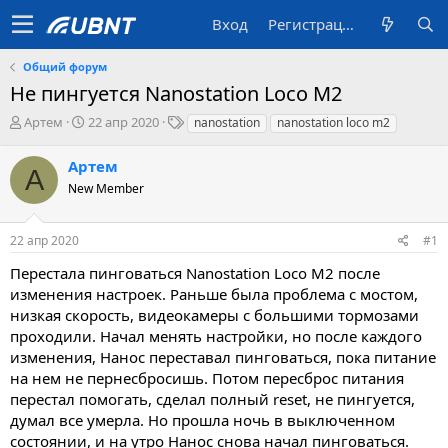
Вход
Регистрация
Общий форум
Не пингуется Nanostation Loco M2
А
Д
T
Артем
22 апр 2020
nanostation
nanostation loco m2
в
а
a
т
т
g
Артем
А
о
а
s
New Member
р
с
т
о
е
з
22 апр 2020
#1
м
д
ы
а
Перестала пинговаться Nanostation Loco M2 после
н
изменения настроек. Раньше была проблема с мостом,
и
низкая скорость, видеокамеры с большими тормозами
я
проходили. Начал менять настройки, но после каждого
изменения, Нанос переставал пинговаться, пока питание
на нем не пернесбросишь. Потом пересброс питания
перестал помогать, сделал полный reset, не пингуется,
думал все умерла. Но прошла ночь в выключенном
состоянии, и на утро Нанос снова начал пинговаться.