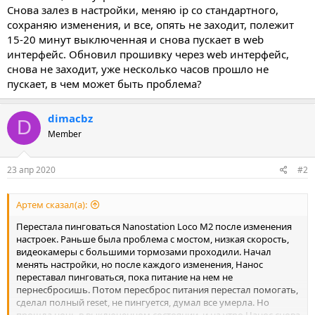
Снова залез в настройки, меняю ip со стандартного,
сохраняю изменения, и все, опять не заходит, полежит
15-20 минут выключенная и снова пускает в web
интерфейс. Обновил прошивку через web интерфейс,
снова не заходит, уже несколько часов прошло не
пускает, в чем может быть проблема?
dimacbz
D
Member
23 апр 2020
#2
Артем сказал(а):
Перестала пинговаться Nanostation Loco M2 после изменения
настроек. Раньше была проблема с мостом, низкая скорость,
видеокамеры с большими тормозами проходили. Начал
менять настройки, но после каждого изменения, Нанос
переставал пинговаться, пока питание на нем не
пернесбросишь. Потом пересброс питания перестал помогать,
сделал полный reset, не пингуется, думал все умерла. Но