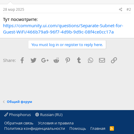
28 мар 2025
#2
Тут посмотрите:
https://community.ui.com/questions/Separate-Subnet-for-
Guest-WiFi/466b79a9-96f7-4d9b-9d9c-08f4ce0cc17a
You must log in or register to reply here.
Facebook
Twitter
Google+
Reddit
Pinterest
Tumblr
WhatsApp
E-mail
Ссылка
Share:
Общий форум
Phosphorus
Russian (RU)
Обратная связь
Условия и правила
Политика конфиденциальности
Помощь
Главная
R
S