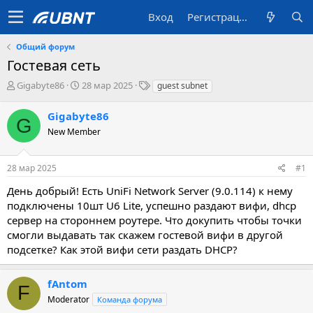
Вход
Регистрация
Общий форум
Гостевая сеть
А
Д
T
Gigabyte86
28 мар 2025
guest subnet
в
а
a
т
т
g
Gigabyte86
G
о
а
s
New Member
р
с
т
о
е
з
28 мар 2025
#1
м
д
ы
а
День добрый! Есть UniFi Network Server (9.0.114) к нему
н
подключены 10шт U6 Lite, успешно раздают вифи, dhcp
и
сервер на стороннем роутере. Что докупить чтобы точки
я
смогли выдавать так скажем гостевой вифи в другой
подсетке? Как этой вифи сети раздать DHCP?
fAntom
F
Moderator
Команда форума