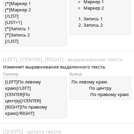
Маркер 1
[*]Маркер 1
Маркер 2
[*]Маркер 2
[/LIST]
Запись 1
[LIST=1]
Запись 2
[*]Запись 1
[*]Запись 2
[/LIST]
[LEFT], [CENTER], [RIGHT] - выравнивание текста
Изменяет выравнивание выделенного текста.
Пример:
Вывод:
[LEFT]По левому
По левому краю​
краю[/LEFT]
По центру​
[CENTER]По
По правому краю​
центру[/CENTER]
[RIGHT]По правому
краю[/RIGHT]
[QUOTE] - цитата текста