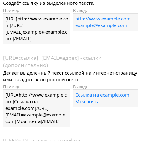
Создаёт ссылку из выделенного текста.
Пример:
Вывод:
[URL]http://www.example.co
http://www.example.com
m[/URL]
example@example.com
[EMAIL]example@example.c
om[/EMAIL]
[URL=
ссылка
], [EMAIL=
адрес
] - ссылки
(дополнительно)
Делает выделенный текст ссылкой на интернет-страницу
или на адрес электронной почты.
Пример:
Вывод:
[URL=http://www.example.c
Ссылка на example.com
om]Ссылка на
Моя почта
example.com[/URL]
[EMAIL=example@example.
com]Моя почта[/EMAIL]
[USER=
ID
] - ссылка на профиль