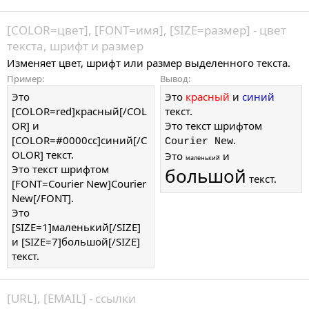
[COLOR=
цвет
], [FONT=
имя
], [SIZE=
размер
] - цвет
текста, шрифт и размер
Изменяет цвет, шрифт или размер выделенного текста.
Пример:
Вывод:
Это
Это
красный
и
синий
[COLOR=red]красный[/COL
текст.
OR] и
Это текст шрифтом
[COLOR=#0000cc]синий[/C
.
Courier New
OLOR] текст.
Это
и
маленький
Это текст шрифтом
большой
текст.
[FONT=Courier New]Courier
New[/FONT].
Это
[SIZE=1]маленький[/SIZE]
и [SIZE=7]большой[/SIZE]
текст.
[URL], [EMAIL] - ссылки