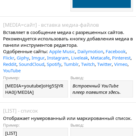
[MEDIA=
сайт
] - вставка медиа-файлов
Вставляет в сообщение медиа с разрешенных сайтов.
Рекомендуется использовать кнопку добавления медиа в
панели инструментов редактора.
Одобренные сайты:
Apple Music
,
Dailymotion
,
Facebook
,
Flickr
,
Giphy
,
Imgur
,
Instagram
,
Liveleak
,
Metacafe
,
Pinterest
,
Reddit
,
SoundCloud
,
Spotify
,
Tumblr
,
Twitch
,
Twitter
,
Vimeo
,
YouTube
Пример:
Вывод:
[MEDIA=youtube]oHg5SJYR
Встроенный YouTube
HA0[/MEDIA]
плеер появится здесь.
[LIST] - список
Отображает нумерованный или маркированный список.
Пример:
Вывод:
[LIST]