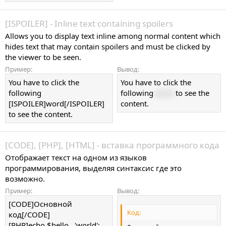
[ISPOILER] - Inline text containing spoilers
Allows you to display text inline among normal content which
hides text that may contain spoilers and must be clicked by
the viewer to be seen.
Пример:
Вывод:
You have to click the
You have to click the
following
following
word
to see the
[ISPOILER]word[/ISPOILER]
content.
to see the content.
[CODE], [PHP], [HTML] - вставка программного кода
Отображает текст на одном из языков
программирования, выделяя синтаксис где это
возможно.
Пример:
Вывод:
[CODE]Основной
Код:
код[/CODE]
[PHP]echo $hello . 'world';