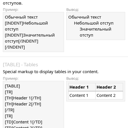
отступов.
Пример:
Вывод:
Обычный текст
Обычный текст
[INDENT]Небольшой
Небольшой отступ
отступ
Значительный
[INDENT]Значительный
отступ​
отступ[/INDENT]
[/INDENT]
[TABLE] - Tables
Special markup to display tables in your content.
Пример:
Вывод:
[TABLE]
Header 1
Header 2
[TR]
Content 1
Content 2
[TH]Header 1[/TH]
[TH]Header 2[/TH]
[/TR]
[TR]
[TD]Content 1[/TD]
[TD]Content 2[/TD]