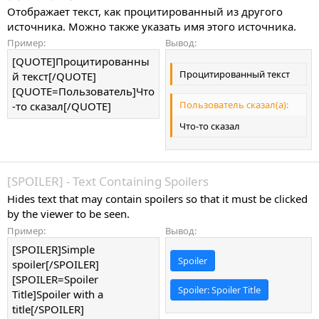
Отображает текст, как процитированный из другого
источника. Можно также указать имя этого источника.
Пример:
Вывод:
[QUOTE]Процитированны
Процитированный текст
й текст[/QUOTE]
[QUOTE=Пользователь]Что
Пользователь сказал(а):
-то сказал[/QUOTE]
Что-то сказал
[SPOILER] - Text Containing Spoilers
Hides text that may contain spoilers so that it must be clicked
by the viewer to be seen.
Пример:
Вывод:
[SPOILER]Simple
Spoiler
spoiler[/SPOILER]
[SPOILER=Spoiler
Spoiler:
Spoiler Title
Title]Spoiler with a
title[/SPOILER]