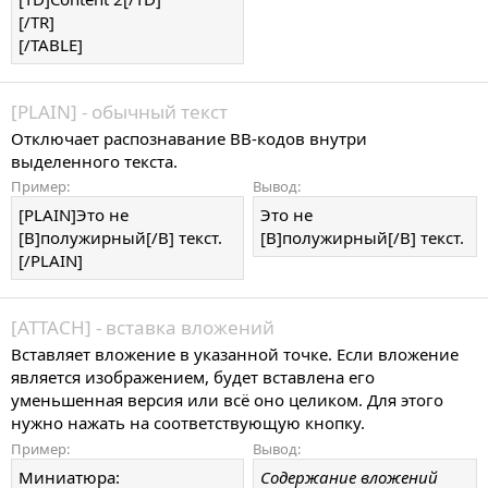
[/TR]
[/TABLE]
[PLAIN] - обычный текст
Отключает распознавание BB-кодов внутри
выделенного текста.
Пример:
Вывод:
[PLAIN]Это не
Это не
[B]полужирный[/B] текст.
[B]полужирный[/B] текст.
[/PLAIN]
[ATTACH] - вставка вложений
Вставляет вложение в указанной точке. Если вложение
является изображением, будет вставлена его
уменьшенная версия или всё оно целиком. Для этого
нужно нажать на соответствующую кнопку.
Пример:
Вывод:
Миниатюра:
Содержание вложений