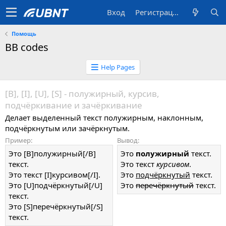
Вход
Регистрация
Помощь
BB codes
Help Pages
[B], [I], [U], [S] - полужирный, курсив,
подчёркивание и зачёркивание
Делает выделенный текст полужирным, наклонным,
подчёркнутым или зачёркнутым.
Пример:
Вывод:
Это [B]полужирный[/B]
Это
полужирный
текст.
текст.
Это текст
курсивом
.
Это текст [I]курсивом[/I].
Это
подчёркнутый
текст.
Это [U]подчёркнутый[/U]
Это
перечёркнутый
текст.
текст.
Это [S]перечёркнутый[/S]
текст.