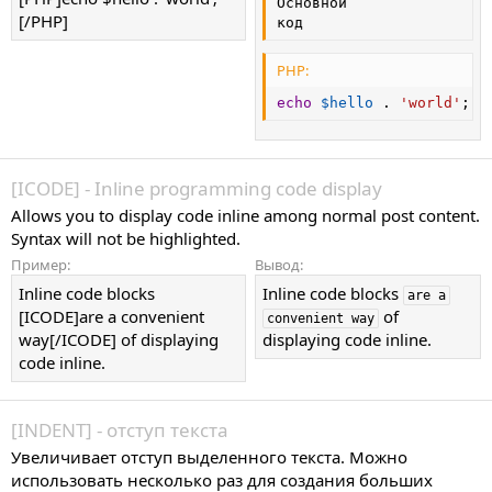
Основной

[/PHP]
код
PHP:
echo
$hello
.
'world'
;
[ICODE] - Inline programming code display
Allows you to display code inline among normal post content.
Syntax will not be highlighted.
Пример:
Вывод:
Inline code blocks
Inline code blocks
are a
[ICODE]are a convenient
of
convenient way
way[/ICODE] of displaying
displaying code inline.
code inline.
[INDENT] - отступ текста
Увеличивает отступ выделенного текста. Можно
использовать несколько раз для создания больших