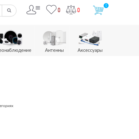
0
0
0
еонаблюдение
Антенны
Аксессуары
егориях