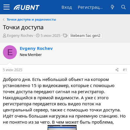
Вход
Регистрация
Точки доступа и радиомосты
Точки доступа
А
Д
T
Evgeny Rochev
5 июн 2025
litebeam 5ac gen2
в
а
a
т
т
g
Evgeny Rochev
E
о
а
s
New Member
р
с
т
о
е
з
5 июн 2025
#1
м
д
ы
а
Доброго дня. Есть небольшой объект на котором
н
установлено 15 ip видеокамер, которые с помощью
и
точек доступа передают сигнал на регистратор.
я
Находящийся в прямой видимости. А уже с этого
регистратора передается весь видео поток на
центральный сервер, также с помощью точки доступа.
Идёт очень большая нагрузка на приемную станцию. Но
не понятно из за чего. В чем может быть проблема,