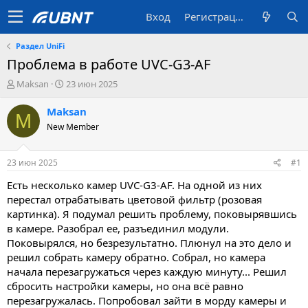
Вход
Регистрация
Раздел UniFi
Проблема в работе UVC-G3-AF
А
Д
Maksan
23 июн 2025
в
а
т
т
Maksan
M
о
а
New Member
р
с
т
о
е
з
23 июн 2025
#1
м
д
ы
а
Есть несколько камер UVC-G3-AF. На одной из них
н
перестал отрабатывать цветовой фильтр (розовая
и
картинка). Я подумал решить проблему, поковырявшись
я
в камере. Разобрал ее, разъединил модули.
Поковырялся, но безрезультатно. Плюнул на это дело и
решил собрать камеру обратно. Собрал, но камера
начала перезагружаться через каждую минуту... Решил
сбросить настройки камеры, но она всё равно
перезагружалась. Попробовал зайти в морду камеры и